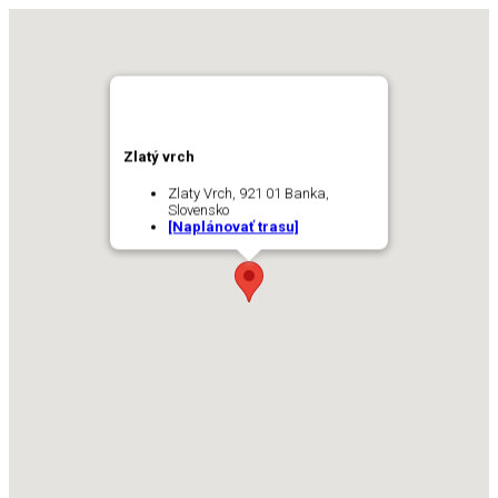
Zlatý vrch
Zlaty Vrch, 921 01 Banka,
Slovensko
[Naplánovať trasu]