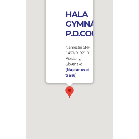
HALA
GYMNÁZIA
P.D.COUBERTINA
Námestie SNP
1493/9, 921 01
Piešťany,
Slovensko
[Naplánovať
trasu]