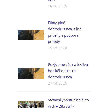
18.06.2026
Filmy plné
dobrodružstva, silné
príbehy a podpora
prírody
19.05.2026
Pozývame vás na festival
horského filmu a
dobrodružstva
27.04.2026
Štefanský výstup na Zlatý
vrch – 28.ročník