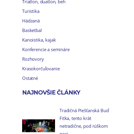
Triatlon, duatlon, beh
Turistika
Hádzaná
Basketbal
Kanoistika, kajak
Konferencie a semináre
Rozhovory
Krasokorčuľovanie
Ostatné
NAJNOVŠIE ČLÁNKY
Tradičná Piešťanská Buď
Fitka, tento krát
netradične, pod rúškom
noci