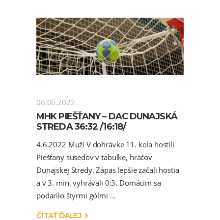
06.06.2022
MHK PIEŠŤANY – DAC DUNAJSKÁ
STREDA 36:32 /16:18/
4.6.2022 Muži V dohrávke 11. kola hostili
Piešťany susedov v tabuľke, hráčov
Dunajskej Stredy. Zápas lepšie začali hostia
a v 3. min. vyhrávali 0:3. Domácim sa
podarilo štyrmi gólmi
ČÍTAŤ ĎALEJ