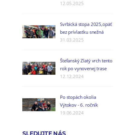
12.05.2025
Svrbická stopa 2025,opäť
bez prívlastku snežná
31.03.2025
Štefanský Zlatý vrch tento
rok po vynovenej trase
12.12.2024
Po stopách okolia
Výtokov - 6. ročník
19.06.2024
SLEDUJTE NÁS