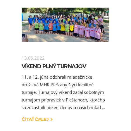
13.06.2022
VÍKEND PLNÝ TURNAJOV
11. a 12. júna odohrali mládežnícke
družstvá MHK Piešťany štyri kvalitné
turnaje. Turnajový víkend začal sobotným
turnajom prípraviek v Piešťanoch, ktorého
sa zúčastnili nielen členovia našich mlád
ČÍTAŤ ĎALEJ