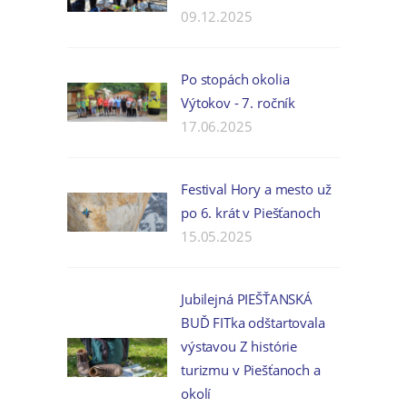
09.12.2025
Po stopách okolia
Výtokov - 7. ročník
17.06.2025
Festival Hory a mesto už
po 6. krát v Piešťanoch
15.05.2025
Jubilejná PIEŠŤANSKÁ
BUĎ FITka odštartovala
výstavou Z histórie
turizmu v Piešťanoch a
okolí