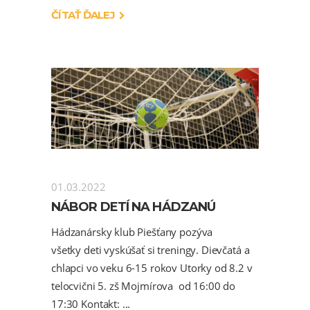
ČÍTAŤ ĎALEJ
01.03.2022
NÁBOR DETÍ NA HÁDZANÚ
Hádzanársky klub Piešťany pozýva
všetky deti vyskúšať si treningy. Dievčatá a
chlapci vo veku 6-15 rokov Utorky od 8.2 v
telocvični 5. zš Mojmírova od 16:00 do
17:30 Kontakt: