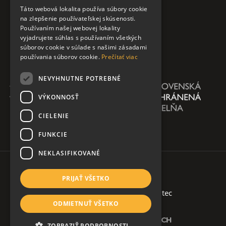
Táto webová lokalita používa súbory cookie
na zlepšenie používateľskej skúsenosti.
Používaním našej webovej lokality
vyjadrujete súhlas s používaním všetkých
súborov cookie v súlade s našimi zásadami
používania súborov cookie.
Prečítať viac
NEVYHNUTNE POTREBNÉ
VÝKONNOSŤ
CIELENIE
FUNKCIE
NEKLASIFIKOVANÉ
PRIJAŤ VŠETKO
Copyright 2026 @ AŠKPN
| created by
soltec
ODMIETNUŤ VŠETKO
Ochrana osobných údajov
SLEDUJTE NÁS NA SOCIÁLNYCH SIEŤACH
ZOBRAZIŤ PODROBNOSTI