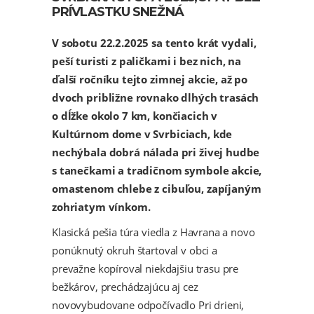
PRÍVLASTKU SNEŽNÁ
V sobotu 22.2.2025 sa tento krát vydali,
peší turisti z paličkami i bez nich, na
ďalší ročníku tejto zimnej akcie, až po
dvoch približne rovnako dlhých trasách
o dĺžke okolo 7 km, končiacich v
Kultúrnom dome v Svrbiciach, kde
nechýbala dobrá nálada pri živej hudbe
s tanečkami a tradičnom symbole akcie,
omastenom chlebe z cibuľou, zapíjaným
zohriatym vínkom.
Klasická pešia túra viedla z Havrana a novo
ponúknutý okruh štartoval v obci a
prevažne kopíroval niekdajšiu trasu pre
bežkárov, prechádzajúcu aj cez
novovybudovane odpočívadlo Pri drieni,