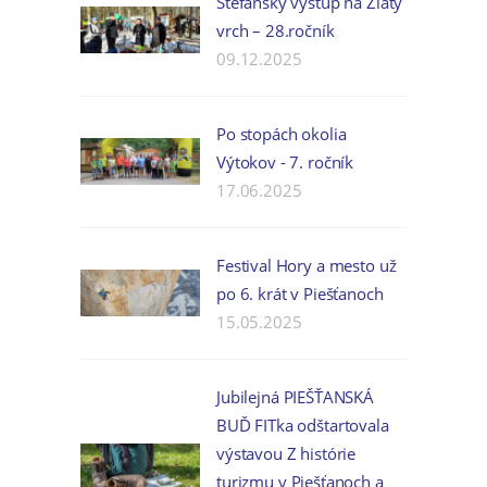
Štefanský výstup na Zlatý
vrch – 28.ročník
09.12.2025
Po stopách okolia
Výtokov - 7. ročník
17.06.2025
Festival Hory a mesto už
po 6. krát v Piešťanoch
15.05.2025
Jubilejná PIEŠŤANSKÁ
BUĎ FITka odštartovala
výstavou Z histórie
turizmu v Piešťanoch a