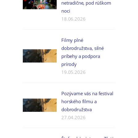
netradične, pod rúškom
noci
18.06.2026
Filmy plné
dobrodružstva, silné
príbehy a podpora
prírody
19.05.2026
Pozývame vás na festival
horského filmu a
dobrodružstva
27.04.2026