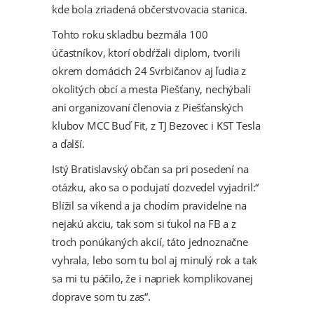
kde bola zriadená občerstvovacia stanica.
Tohto roku skladbu bezmála 100
účastníkov, ktorí obdŕžali diplom, tvorili
okrem domácich 24 Svrbičanov aj ľudia z
okolitých obcí a mesta Piešťany, nechýbali
ani organizovaní členovia z Piešťanských
klubov MCC Buď Fit, z TJ Bezovec i KST Tesla
a ďalší.
Istý Bratislavský občan sa pri posedení na
otázku, ako sa o podujatí dozvedel vyjadril:“
Blížil sa víkend a ja chodím pravidelne na
nejakú akciu, tak som si ťukol na FB a z
troch ponúkaných akcií, táto jednoznačne
vyhrala, lebo som tu bol aj minulý rok a tak
sa mi tu páčilo, že i napriek komplikovanej
doprave som tu zas“.