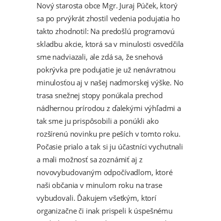
Nový starosta obce Mgr. Juraj Púček, ktorý
sa po prvýkrát zhostil vedenia podujatia ho
takto zhodnotil: Na predošlú programovú
skladbu akcie, ktorá sa v minulosti osvedčila
sme nadviazali, ale zdá sa, že snehová
pokrývka pre podujatie je už nenávratnou
minulosťou aj v našej nadmorskej výške. No
trasa snežnej stopy ponúkala prechod
nádhernou prírodou z ďalekými výhľadmi a
tak sme ju prispôsobili a ponúkli ako
rozšírenú novinku pre peších v tomto roku.
Počasie prialo a tak si ju účastníci vychutnali
a mali možnosť sa zoznámiť aj z
novovybudovaným odpočívadlom, ktoré
naši občania v minulom roku na trase
vybudovali. Ďakujem všetkým, ktorí
organizačne či inak prispeli k úspešnému