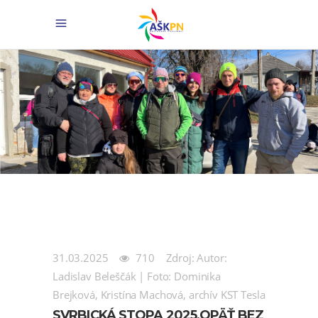
31.03.2025
710
Zdroj: Autor:
Ladislav Beleščák | Foto: Dominika
Brejková, Kristína Machová, archív KST Tesla
SVRBICKÁ STOPA 2025,OPÄŤ BEZ