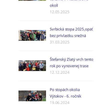
okolí
12.05.2025
Svrbická stopa 2025,opäť
bez prívlastku snežná
31.03.2025
Štefanský Zlatý vrch tento
rok po vynovenej trase
12.12.2024
Po stopách okolia
Výtokov - 6. ročník
19.06.2024