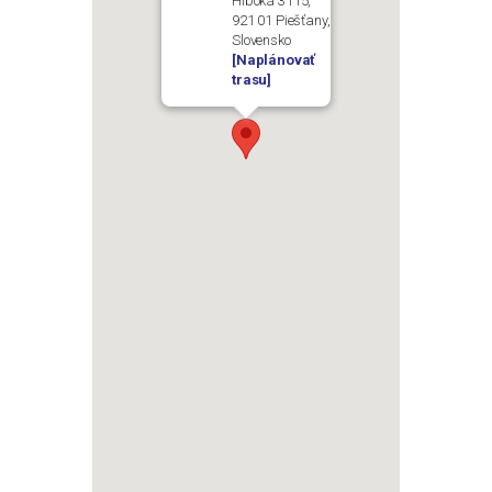
Hlboká 3115,
921 01 Piešťany,
Slovensko
[Naplánovať
trasu]