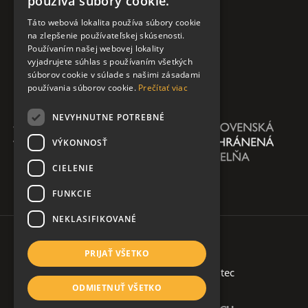
používa súbory cookie.
Táto webová lokalita používa súbory cookie
na zlepšenie používateľskej skúsenosti.
Používaním našej webovej lokality
vyjadrujete súhlas s používaním všetkých
súborov cookie v súlade s našimi zásadami
používania súborov cookie.
Prečítať viac
NEVYHNUTNE POTREBNÉ
VÝKONNOSŤ
CIELENIE
FUNKCIE
NEKLASIFIKOVANÉ
PRIJAŤ VŠETKO
Copyright 2026 @ AŠKPN
| created by
soltec
ODMIETNUŤ VŠETKO
Ochrana osobných údajov