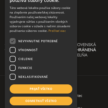
používa súbory cookie.
Táto webová lokalita používa súbory cookie
na zlepšenie používateľskej skúsenosti.
Používaním našej webovej lokality
vyjadrujete súhlas s používaním všetkých
súborov cookie v súlade s našimi zásadami
používania súborov cookie.
Prečítať viac
NEVYHNUTNE POTREBNÉ
VÝKONNOSŤ
CIELENIE
FUNKCIE
NEKLASIFIKOVANÉ
PRIJAŤ VŠETKO
Copyright 2026 @ AŠKPN
| created by
soltec
ODMIETNUŤ VŠETKO
Ochrana osobných údajov