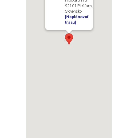
Hlboká 3115,
921 01 Piešťany,
Slovensko
[Naplánovať
trasu]