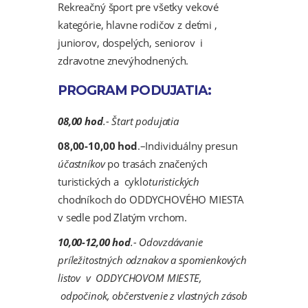
Rekreačný šport pre všetky vekové
kategórie, hlavne rodičov z deťmi ,
juniorov, dospelých, seniorov i
zdravotne znevýhodnených.
PROGRAM PODUJATIA:
08,00 hod
.- Štart podujatia
08,00-10,00 hod
.–Individuálny presun
účastníkov
po trasách značených
turistických a cyklo
turistických
chodníkoch do ODDYCHOVÉHO MIESTA
v sedle pod Zlatým vrchom.
10,00-12,00 hod
.- Odovzdávanie
príležitostných odznakov a spomienkových
listov v ODDYCHOVOM MIESTE,
odpočinok, občerstvenie z vlastných zásob