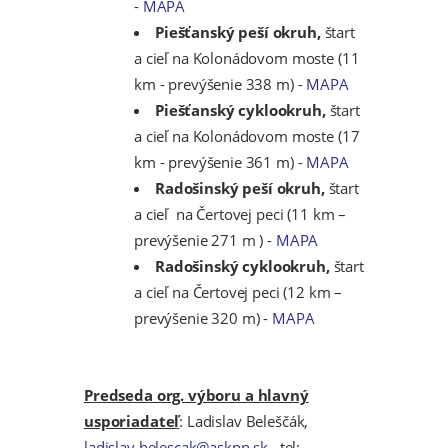
-
MAPA
Piešťanský peší okruh,
štart
a cieľ na Kolonádovom moste (11
km - prevýšenie 338 m) -
MAPA
Piešťanský cyklookruh,
štart
a cieľ na Kolonádovom moste (17
km - prevýšenie 361 m) -
MAPA
Radošinský peší okruh,
štart
a cieľ na Čertovej peci (11 km –
prevýšenie 271 m ) -
MAPA
Radošinský cyklookruh,
štart
a cieľ na Čertovej peci (12 km –
prevýšenie 320 m) -
MAPA
Predseda org. výboru a hlavný
usporiadateľ
: Ladislav Beleščák,
ladislav.belescak@askpn.sk
, tel: