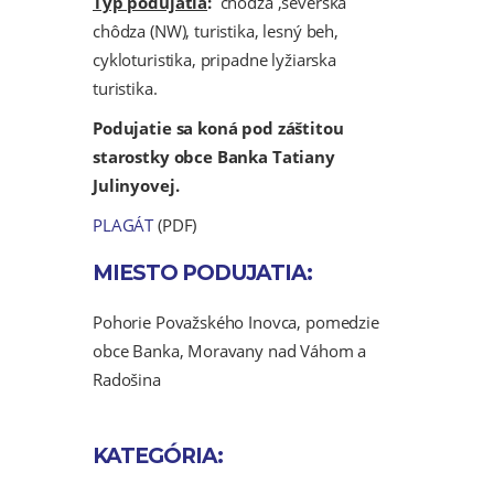
Typ podujatia
:
chôdza ,severská
chôdza (NW), turistika, lesný beh,
cykloturistika, pripadne lyžiarska
turistika.
Podujatie sa koná pod záštitou
starostky obce Banka Tatiany
Julinyovej.
PLAGÁT
(PDF)
MIESTO PODUJATIA:
Pohorie Považského Inovca, pomedzie
obce Banka, Moravany nad Váhom a
Radošina
KATEGÓRIA: