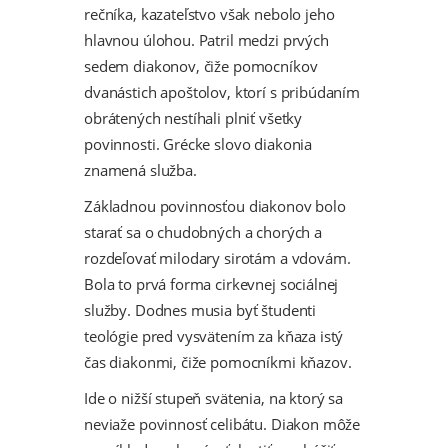
rečníka, kazateľstvo však nebolo jeho
hlavnou úlohou. Patril medzi prvých
sedem diakonov, čiže pomocníkov
dvanástich apoštolov, ktorí s pribúdaním
obrátených nestíhali plniť všetky
povinnosti. Grécke slovo diakonia
znamená služba.
Základnou povinnosťou diakonov bolo
starať sa o chudobných a chorých a
rozdeľovať milodary sirotám a vdovám.
Bola to prvá forma cirkevnej sociálnej
služby. Dodnes musia byť študenti
teológie pred vysvätením za kňaza istý
čas diakonmi, čiže pomocníkmi kňazov.
Ide o nižší stupeň svätenia, na ktorý sa
neviaže povinnosť celibátu. Diakon môže