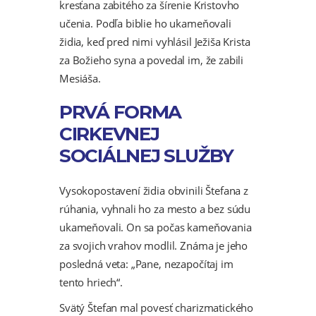
kresťana zabitého za šírenie Kristovho
učenia. Podľa biblie ho ukameňovali
židia, keď pred nimi vyhlásil Ježiša Krista
za Božieho syna a povedal im, že zabili
Mesiáša.
PRVÁ FORMA
CIRKEVNEJ
SOCIÁLNEJ SLUŽBY
Vysokopostavení židia obvinili Štefana z
rúhania, vyhnali ho za mesto a bez súdu
ukameňovali. On sa počas kameňovania
za svojich vrahov modlil. Známa je jeho
posledná veta: „Pane, nezapočítaj im
tento hriech“.
Svätý Štefan mal povesť charizmatického