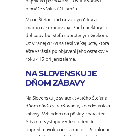
napríklad pochovávať, krstiť a sobášiť,
nemôže však slúžiť omšu.
Meno Štefan pochádza z gréčtiny a
znamená korunovaný. Podľa niektorých
dohadov bol Štefan obráteným Grékom.
Už v ranej cirkvi sa tešil veľkej úcte, ktorá
ešte vzrástla po objavení jeho ostatkov v
roku 415 pri Jeruzaleme.
NA SLOVENSKU JE
DŇOM ZÁBAVY
Na Slovensku je sviatok svätého Štefana
dňom návštev, vinšovania, koledovania a
zábavy. Vzhľadom na pôstny charakter
Adventu vystupuje v tento deň do
popredia uvoľnenosť a radosť. Popoludní