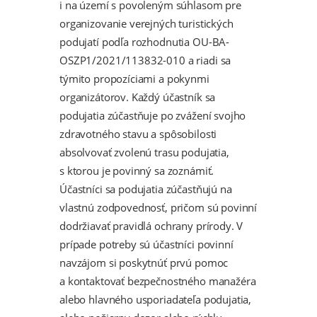
i na území s povoleným súhlasom pre
organizovanie verejných turistických
podujatí podľa rozhodnutia OU-BA-
OSZP1/2021/113832-010 a riadi sa
týmito propozíciami a pokynmi
organizátorov. Každý účastník sa
podujatia zúčastňuje po zvážení svojho
zdravotného stavu a spôsobilosti
absolvovať zvolenú trasu podujatia,
s ktorou je povinný sa zoznámiť.
Účastníci sa podujatia zúčastňujú na
vlastnú zodpovednosť, pričom sú povinní
dodržiavať pravidlá ochrany prírody. V
prípade potreby sú účastníci povinní
navzájom si poskytnúť prvú pomoc
a kontaktovať bezpečnostného manažéra
alebo hlavného usporiadateľa podujatia,