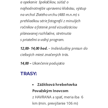
a opekanie špekáčikov, súťaž o
najhodnotnejšie upravenú
klobásu, výstup
na vrchol Zlatého vrchu (480 m.n.m) s
prehliadkou série fotografií z minulých
ročníkov a fotenie pred vizualizáciou
plánovanej rozhľadne, stretnutia
s priateľmi a voľný program.
12,00- 14,00 hod.
– Individuálny presun do
cieľových miest značených trás.
14,00 –
Ukončenie podujatia
TRASY:
Zážitková hrebeňovka
Považským Inovcom
z HAVRANA a späť, meria iba 6
km (min. prevýšenie 106 m)