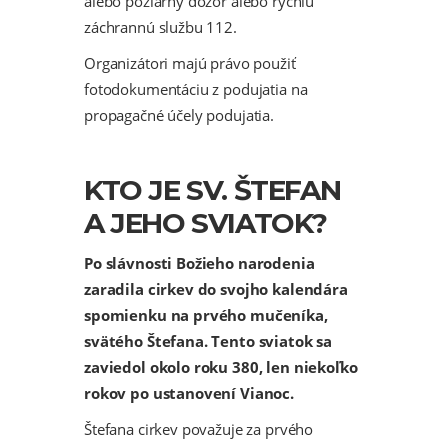
alebo požiarny dozor alebo rýchlu
záchrannú službu 112.
Organizátori majú právo použiť
fotodokumentáciu z podujatia na
propagačné účely podujatia.
KTO JE SV. ŠTEFAN
A JEHO SVIATOK?
Po slávnosti Božieho narodenia
zaradila cirkev do svojho kalendára
spomienku na prvého mučeníka,
svätého Štefana. Tento sviatok sa
zaviedol okolo roku 380, len niekoľko
rokov po ustanovení Vianoc.
Štefana cirkev považuje za prvého