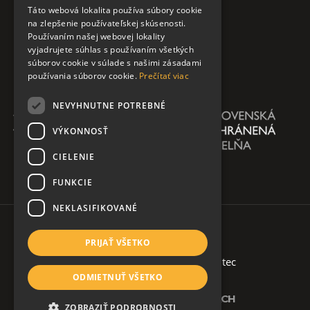
Táto webová lokalita používa súbory cookie
na zlepšenie používateľskej skúsenosti.
Používaním našej webovej lokality
vyjadrujete súhlas s používaním všetkých
súborov cookie v súlade s našimi zásadami
používania súborov cookie.
Prečítať viac
NEVYHNUTNE POTREBNÉ
VÝKONNOSŤ
CIELENIE
FUNKCIE
NEKLASIFIKOVANÉ
PRIJAŤ VŠETKO
Copyright 2026 @ AŠKPN
| created by
soltec
ODMIETNUŤ VŠETKO
Ochrana osobných údajov
SLEDUJTE NÁS NA SOCIÁLNYCH SIEŤACH
ZOBRAZIŤ PODROBNOSTI