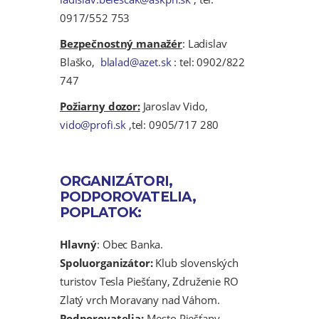
0917/552 753
Bezpečnostný manažér
: Ladislav
Blaško,
blalad@azet.sk
: tel: 0902/822
747
Požiarny dozor:
Jaroslav Vido,
vido@profi.sk
,tel: 0905/717 280
ORGANIZÁTORI,
PODPOROVATELIA,
POPLATOK:
Hlavný
: Obec Banka.
Spoluorganizátor:
Klub slovenských
turistov Tesla Piešťany, Združenie RO
Zlatý vrch Moravany nad Váhom.
Podporovatelia:
Mesto Piešťany,