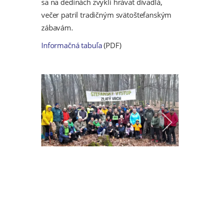
sa na dedinách zvykli hrávať divadlá,
večer patril tradičným svätoštefanským
zábavám.
Informačná tabuľa
(PDF)