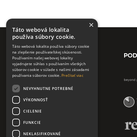
×
Táto webová lokalita
používa súbory cookie.
Táto webová lokalita používa súbory cookie
na zlepšenie používateľskej skúsenosti.
POD
Používaním našej webovej lokality
vyjadrujete súhlas s používaním všetkých
súborov cookie v súlade s našimi zásadami
Kontaktovať nás môžete:
používania súborov cookie.
Prečítať viac
NEVYHNUTNE POTREBNÉ
info@askpn.sk
+421 911 486 484
VÝKONNOSŤ
CIELENIE
FUNKCIE
NEKLASIFIKOVANÉ