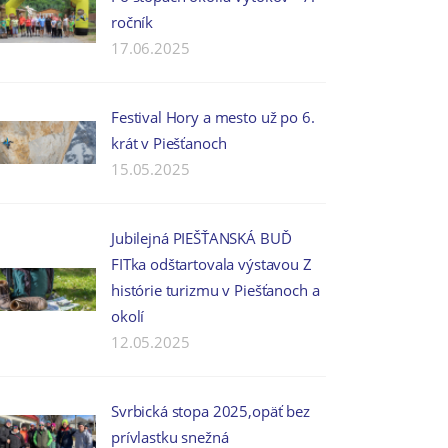
ročník
17.06.2025
Festival Hory a mesto už po 6.
krát v Piešťanoch
15.05.2025
Jubilejná PIEŠŤANSKÁ BUĎ
FITka odštartovala výstavou Z
histórie turizmu v Piešťanoch a
okolí
12.05.2025
Svrbická stopa 2025,opäť bez
prívlastku snežná