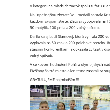
V kategórii najmladších žiačok spolu súťažili 8 a
Najúspešnejšou zberateľkou medailí sa stala Kris
každom svojom štarte. Zlato si vybojovala na 1
50 motýlik, 100 prsia a 200 voľný spôsob.
Darilo sa aj Lucii Slamovej, ktorá vyhrala 200 v
vyplávala na 50 znak a 200 polohové preteky. Ib
staršími konkurentkami a dokázala zvíťaziť v dis
voľný spôsob.
V celkovom hodnotení Pohára olympijských nádejí
Piešťany štvrté miesto a len tesne zaostali za s
GRATULUJEME najmladším !!!