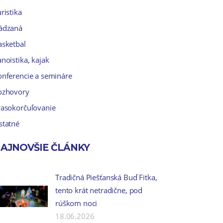
ristika
ádzaná
asketbal
noistika, kajak
onferencie a semináre
ozhovory
rasokorčuľovanie
statné
AJNOVŠIE ČLÁNKY
Tradičná Piešťanská Buď Fitka,
tento krát netradične, pod
rúškom noci
18.06.2026