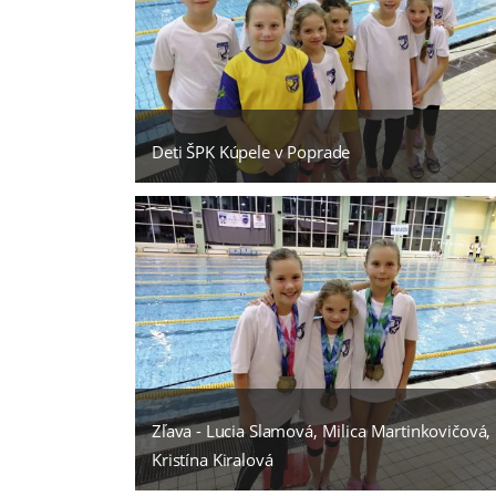
Deti ŠPK Kúpele v Poprade
Zľava - Lucia Slamová, Milica Martinkovičová,
Kristína Kiralová