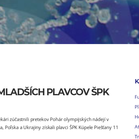
K
MLADŠÍCH PLAVCOV ŠPK
F
P
H
kári zúčastnili pretekov Pohár olympijských nádejí v
At
, Poľska a Ukrajiny získali plavci ŠPK Kúpele Piešťany 11
Tr