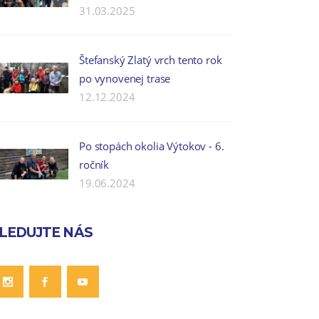
31.03.2025
Štefanský Zlatý vrch tento rok
po vynovenej trase
12.12.2024
Po stopách okolia Výtokov - 6.
ročník
19.06.2024
LEDUJTE NÁS