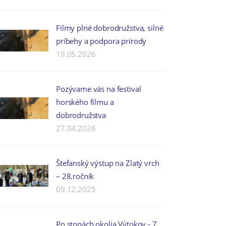
Filmy plné dobrodružstva, silné
príbehy a podpora prírody
19.05.2026
Pozývame vás na festival
horského filmu a
dobrodružstva
27.04.2026
Štefanský výstup na Zlatý vrch
– 28.ročník
09.12.2025
Po stopách okolia Výtokov - 7.