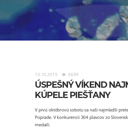
10.10.2019
6699
ÚSPEŠNÝ VÍKEND NAJ
KÚPELE PIEŠŤANY
V prvú októbrovú sobotu sa naši najmladší prete
Poprade. V konkurencii 304 plavcov zo Slovenska
medailí.