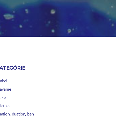
ATEGÓRIE
utbal
lávanie
okej
letika
iatlon, duatlon, beh