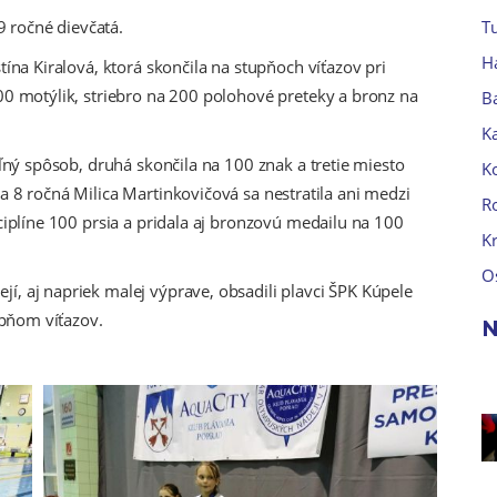
 9 ročné dievčatá.
Tu
H
tína Kiralová, ktorá skončila na stupňoch víťazov pri
00 motýlik, striebro na 200 polohové preteky a bronz na
B
Ka
oľný spôsob, druhá skončila na 100 znak a tretie miesto
K
a 8 ročná Milica Martinkovičová sa nestratila ani medzi
R
ciplíne 100 prsia a pridala aj bronzovú medailu na 100
K
O
, aj napriek malej výprave, obsadili plavci ŠPK Kúpele
tupňom víťazov.
N