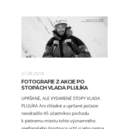
27.09.2018
FOTOGRAFIE Z AKCIE PO
STOPÁCH VLADA PLULÍKA
UPRŠANÉ, ALE VYDARENÉ STOPY VLADA
PLULÍKA Ani chladné a upršané počasie
neodradilo 45 účastníkov pochodu
k pietnemu miestu tohto významného
piešťanského športovca uctiť si jeho pamia