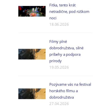
Fitka, tento krát
netradične, pod rúškom
noci
18.06.2026
Filmy plné
dobrodružstva, silné
príbehy a podpora
prírody
19.05.2026
Pozývame vás na festival
horského filmu a
dobrodružstva
27.04.2026