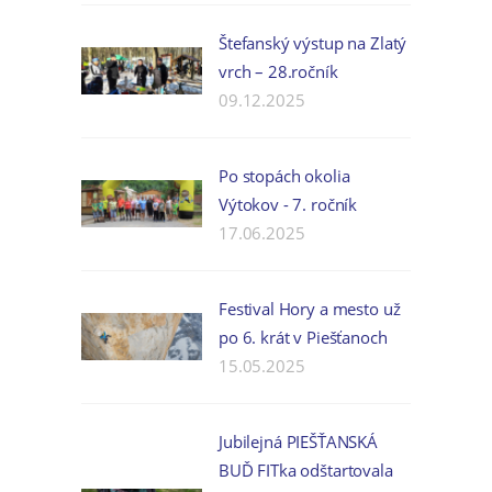
Štefanský výstup na Zlatý
vrch – 28.ročník
09.12.2025
Po stopách okolia
Výtokov - 7. ročník
17.06.2025
Festival Hory a mesto už
po 6. krát v Piešťanoch
15.05.2025
Jubilejná PIEŠŤANSKÁ
BUĎ FITka odštartovala