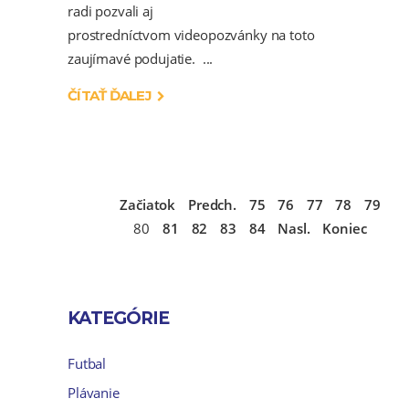
radi pozvali aj
prostredníctvom videopozvánky na toto
zaujímavé podujatie.
ČÍTAŤ ĎALEJ
Začiatok
Predch.
75
76
77
78
79
80
81
82
83
84
Nasl.
Koniec
KATEGÓRIE
Futbal
Plávanie