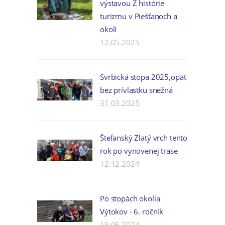
výstavou Z histórie
turizmu v Piešťanoch a
okolí
12.05.2025
Svrbická stopa 2025,opäť
bez prívlastku snežná
31.03.2025
Štefanský Zlatý vrch tento
rok po vynovenej trase
12.12.2024
Po stopách okolia
Výtokov - 6. ročník
19.06.2024