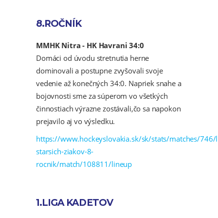
8.ROČNÍK
MMHK Nitra - HK Havrani 34:0
Domáci od úvodu stretnutia herne
dominovali a postupne zvyšovali svoje
vedenie až konečných 34:0. Napriek snahe a
bojovnosti sme za súperom vo všetkých
činnostiach výrazne zostávali,čo sa napokon
prejavilo aj vo výsledku.
https://www.hockeyslovakia.sk/sk/stats/matches/746/l
starsich-ziakov-8-
rocnik/match/108811/lineup
1.LIGA KADETOV