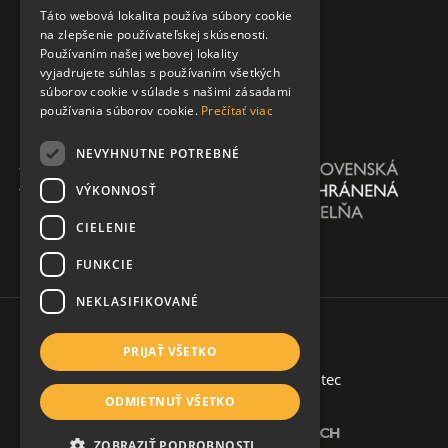
Táto webová lokalita používa súbory cookie
na zlepšenie používateľskej skúsenosti.
Používaním našej webovej lokality
vyjadrujete súhlas s používaním všetkých
súborov cookie v súlade s našimi zásadami
používania súborov cookie.
Prečítať viac
NEVYHNUTNE POTREBNÉ
VÝKONNOSŤ
CIELENIE
FUNKCIE
NEKLASIFIKOVANÉ
PRIJAŤ VŠETKO
Copyright 2026 @ AŠKPN
| created by
soltec
ODMIETNUŤ VŠETKO
Ochrana osobných údajov
SLEDUJTE NÁS NA SOCIÁLNYCH SIEŤACH
ZOBRAZIŤ PODROBNOSTI