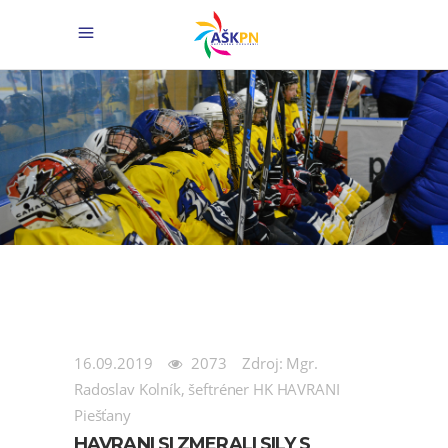
16.09.2019
2073
Zdroj: Mgr.
Radoslav Kolník, šeftréner HK HAVRANI
Piešťany
HAVRANI SI ZMERALI SILY S