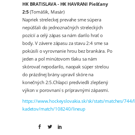
HK BRATISLAVA - HK HAVRANI Piešťany
2:5
(Tomášik, Masár)
Napriek streleckej prevahe sme súpera
nepúšťali do jednoznačných streleckých
pozícií a celý zápas sa nám darilo hrať o
body. V závere zápasu za stavu 2:4 sme sa
pokúsili o vyrovnanie hrou bez brankára. Po
jeden a pol minútovom tlaku sa nám
skórovať nepodarilo, naopak súper strelou
do prázdnej brány upravil skóre na
konečných 2:5.Chlapci predviedli zlepšený
výkon v porovnaní s prípravnými zápasmi.
https://www.hockeyslovakia.sk/sk/stats/matches/744/l
kadetov/match/108240/lineup