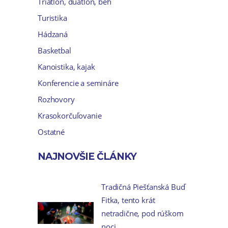
Triatlon, duatlon, beh
Turistika
Hádzaná
Basketbal
Kanoistika, kajak
Konferencie a semináre
Rozhovory
Krasokorčuľovanie
Ostatné
NAJNOVŠIE ČLÁNKY
Tradičná Piešťanská Buď
Fitka, tento krát
netradične, pod rúškom
noci