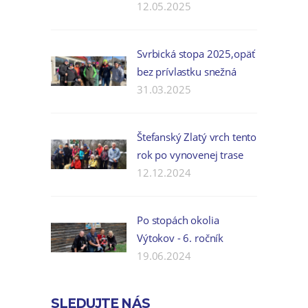
12.05.2025
Svrbická stopa 2025,opäť
bez prívlastku snežná
31.03.2025
Štefanský Zlatý vrch tento
rok po vynovenej trase
12.12.2024
Po stopách okolia
Výtokov - 6. ročník
19.06.2024
SLEDUJTE NÁS