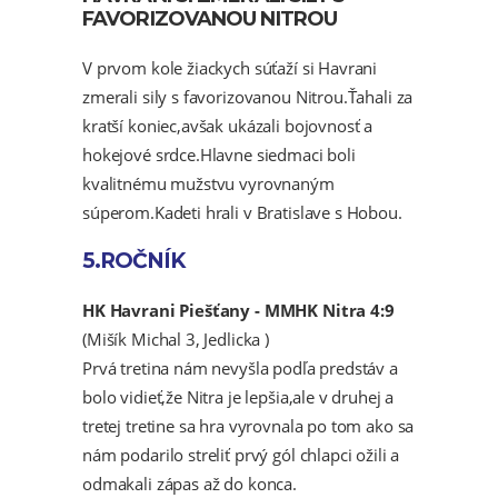
FAVORIZOVANOU NITROU
V prvom kole žiackych súťaží si Havrani
zmerali sily s favorizovanou Nitrou.Ťahali za
kratší koniec,avšak ukázali bojovnosť a
hokejové srdce.Hlavne siedmaci boli
kvalitnému mužstvu vyrovnaným
súperom.Kadeti hrali v Bratislave s Hobou.
5.ROČNÍK
HK Havrani Piešťany - MMHK Nitra 4:9
(Mišík Michal 3, Jedlicka )
Prvá tretina nám nevyšla podľa predstáv a
bolo vidieť,že Nitra je lepšia,ale v druhej a
tretej tretine sa hra vyrovnala po tom ako sa
nám podarilo streliť prvý gól chlapci ožili a
odmakali zápas až do konca.