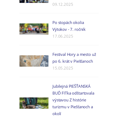
09.12.2025
Po stopách okolia
Výtokov - 7. ročník
17.06.2025
Festival Hory a mesto už
po 6. krát v Piešťanoch
15.05.2025
Jubilejná PIEŠŤANSKÁ
BUĎ FITka odštartovala
výstavou Z histórie
turizmu v Piešťanoch a
okolí