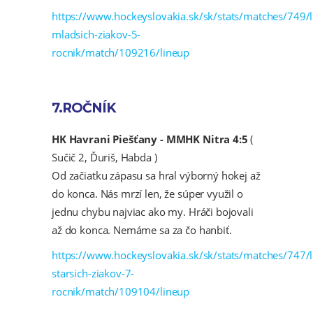
https://www.hockeyslovakia.sk/sk/stats/matches/749/l
mladsich-ziakov-5-
rocnik/match/109216/lineup
7.ROČNÍK
HK Havrani Piešťany - MMHK Nitra 4:5
(
Sučič 2, Ďuriš, Habda )
Od začiatku zápasu sa hral výborný hokej až
do konca. Nás mrzí len, že súper využil o
jednu chybu najviac ako my. Hráči bojovali
až do konca. Nemáme sa za čo hanbiť.
https://www.hockeyslovakia.sk/sk/stats/matches/747/l
starsich-ziakov-7-
rocnik/match/109104/lineup