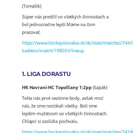
(Tomášik)
Súper nás predčil vo všetkých činnostiach a
bol jednoznačne lepší.Máme na čom
pracovať.
https://www.hockeyslovakia.sk/sk/stats/matches/744/l
kadetov/match/108263/lineup
1. LIGA DORASTU
HK Havrani-HC Topoľčany 1:2pp
(Sapák)
Tešia nás prvé sezónne body, avšak mrzí
nás, že sme nezískali všetky. Boli sme
lepším mužstvom vo všetkých činnostiach.
Chlapci si zaslúžia pochvalu.
https://www.hockeyslovakia.sk/sk/stats/matches/743/