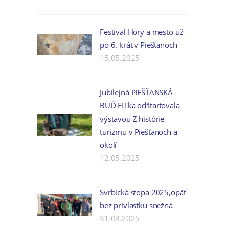
Festival Hory a mesto už
po 6. krát v Piešťanoch
15.05.2025
Jubilejná PIEŠŤANSKÁ
BUĎ FITka odštartovala
výstavou Z histórie
turizmu v Piešťanoch a
okolí
12.05.2025
Svrbická stopa 2025,opäť
bez prívlastku snežná
31.03.2025