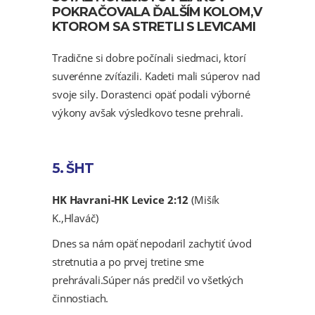
POKRAČOVALA ĎALŠÍM KOLOM,V
KTOROM SA STRETLI S LEVICAMI
Tradične si dobre počínali siedmaci, ktorí
suverénne zvíťazili. Kadeti mali súperov nad
svoje sily. Dorastenci opäť podali výborné
výkony avšak výsledkovo tesne prehrali.
5. ŠHT
HK Havrani-HK Levice 2:12
(Mišík
K.,Hlaváč)
Dnes sa nám opäť nepodaril zachytiť úvod
stretnutia a po prvej tretine sme
prehrávali.Súper nás predčil vo všetkých
činnostiach.