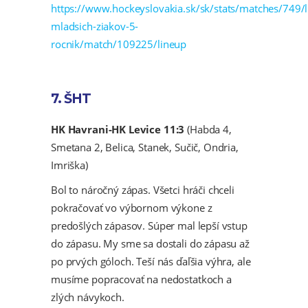
https://www.hockeyslovakia.sk/sk/stats/matches/749/l
mladsich-ziakov-5-
rocnik/match/109225/lineup
7. ŠHT
HK Havrani-HK Levice 11:3
(Habda 4,
Smetana 2, Belica, Stanek, Sučič, Ondria,
Imriška)
Bol to náročný zápas. Všetci hráči chceli
pokračovať vo výbornom výkone z
predošlých zápasov. Súper mal lepší vstup
do zápasu. My sme sa dostali do zápasu až
po prvých góloch. Teší nás ďaľšia výhra, ale
musíme popracovať na nedostatkoch a
zlých návykoch.