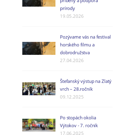
príbehy a podpora
prírody
19.05.2026
Pozývame vás na festival
horského filmu a
dobrodružstva
27.04.2026
Štefanský výstup na Zlatý
vrch – 28.ročník
09.12.2025
Po stopách okolia
Výtokov - 7. ročník
17.06.2025