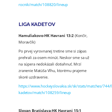
rocnik/match/108820/lineup
LIGA KADETOV
Hamuliakovo-HK Havrani 13:2
(Končír,
Moravčík)
Po prvej vyrovnanej tretine sme si zápas
prehrali za osem minút. Neskor sme sa už
na súpera nedokázali dotiahnuť. Mrzí
zranenie Matúša Vlhu, ktorému prajeme
skoré uzdravenie.
https://www.hockeyslovakia.sk/sk/stats/matches/744/l
kadetov/match/108259/lineup
Slovan Bratislava-HK Havrani 15:1