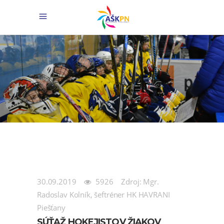
30.09.2019
5926
Zdroj: Mgr.
Radoslav Kolník, šeftréner HK HAVRANI
Piešťany
SÚŤAŽ HOKEJISTOV ŽIAKOV