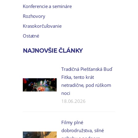
Konferencie a semináre
Rozhovory
Krasokorčuľovanie
Ostatné
NAJNOVŠIE ČLÁNKY
Tradičná Piešťanská Buď
Fitka, tento krát
netradične, pod rúškom
noci
18.06.2026
Filmy plné
dobrodružstva, silné