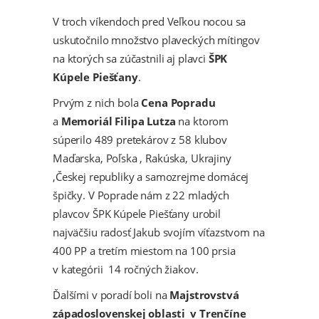
V troch víkendoch pred Veľkou nocou sa
uskutočnilo množstvo plaveckých mítingov
na ktorých sa zúčastnili aj plavci
ŠPK
Kúpele Piešťany
.
Prvým z nich bola
Cena Popradu
a
Memoriál Filipa Lutza
na ktorom
súperilo 489 pretekárov z 58 klubov
Maďarska, Poľska , Rakúska, Ukrajiny
,Českej republiky a samozrejme domácej
špičky. V Poprade nám z 22 mladých
plavcov ŠPK Kúpele Piešťany urobil
najväčšiu radosť Jakub svojím víťazstvom na
400 PP a tretím miestom na 100 prsia
v kategórii 14 ročných žiakov.
Ďalšími v poradí boli na
Majstrovstvá
západoslovenskej oblasti v Trenčíne