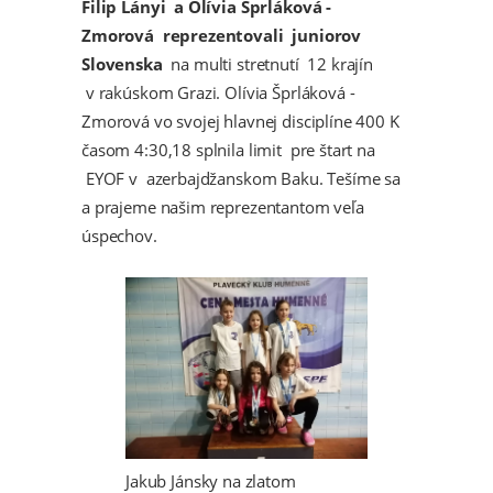
Filip Lányi a Olívia Šprláková -
Zmorová reprezentovali juniorov
Slovenska
na multi stretnutí 12 krajín
v rakúskom Grazi. Olívia Šprláková -
Zmorová vo svojej hlavnej disciplíne 400 K
časom 4:30,18 splnila limit pre štart na
EYOF v azerbajdžanskom Baku. Tešíme sa
a prajeme našim reprezentantom veľa
úspechov.
Jakub Jánsky na zlatom