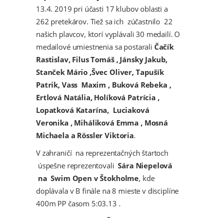
13.4. 2019 pri účasti 17 klubov oblasti a
262 pretekárov. Tiež sa ich zúčastnilo 22
našich plavcov, ktorí vyplávali 30 medailí. O
medailové umiestnenia sa postarali
Čačík
Rastislav, Filus Tomáš , Jánsky Jakub,
Stanček Mário ,Švec Oliver, Tapušík
Patrik, Vass Maxim , Buková Rebeka ,
Ertlová Natália, Holíková Patrícia ,
Lopatková Katarína, Luciaková
Veronika , Miháliková Emma , Mosná
Michaela a Rössler Viktoria
.
V zahraničí na reprezentačných štartoch
úspešne reprezentovali
Sára Niepelová
na Swim Open v Štokholme
, kde
doplávala v B finále na 8 mieste v disciplíne
400m PP časom 5:03.13 .