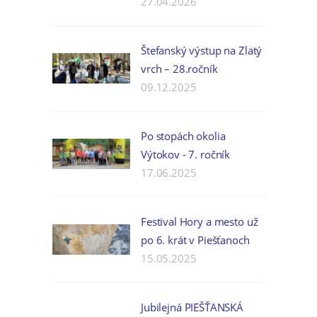
27.04.2026
Štefanský výstup na Zlatý
vrch – 28.ročník
09.12.2025
Po stopách okolia
Výtokov - 7. ročník
17.06.2025
Festival Hory a mesto už
po 6. krát v Piešťanoch
15.05.2025
Jubilejná PIEŠŤANSKÁ