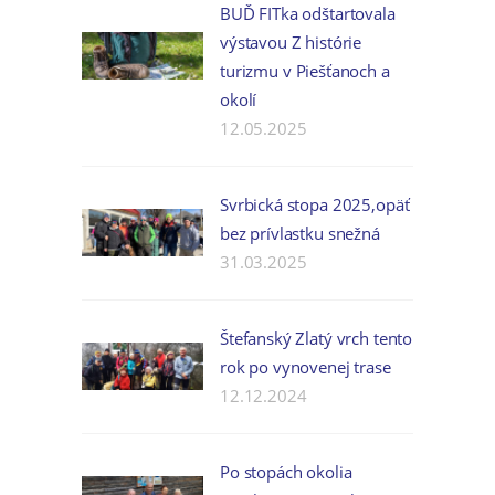
BUĎ FITka odštartovala
výstavou Z histórie
turizmu v Piešťanoch a
okolí
12.05.2025
Svrbická stopa 2025,opäť
bez prívlastku snežná
31.03.2025
Štefanský Zlatý vrch tento
rok po vynovenej trase
12.12.2024
Po stopách okolia