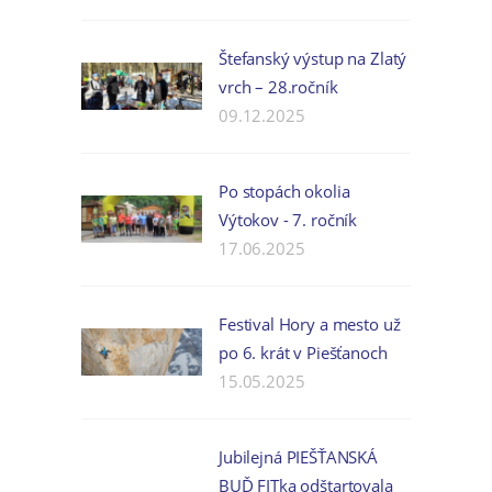
Štefanský výstup na Zlatý
vrch – 28.ročník
09.12.2025
Po stopách okolia
Výtokov - 7. ročník
17.06.2025
Festival Hory a mesto už
po 6. krát v Piešťanoch
15.05.2025
Jubilejná PIEŠŤANSKÁ
BUĎ FITka odštartovala