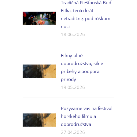
Tradičná Piešťanská Buď
Fitka, tento krát
netradične, pod rúškom
noci
18.06.2026
Filmy plné
dobrodružstva, silné
príbehy a podpora
prírody
19.05.2026
Pozývame vás na festival
horského filmu a
dobrodružstva
27.04.2026