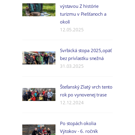
výstavou Z histórie
turizmu v Piešťanoch a
okolí
12.05.2025
Svrbická stopa 2025,opäť
bez prívlastku snežná
31.03.2025
Štefanský Zlatý vrch tento
rok po vynovenej trase
12.12.2024
Po stopách okolia
Výtokov - 6. ročník