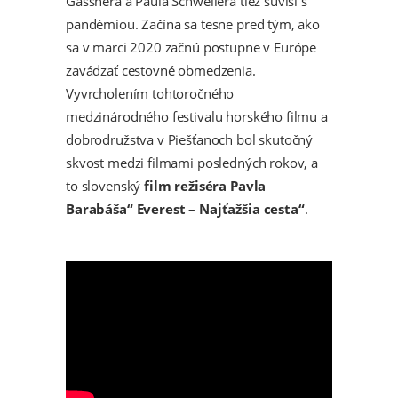
Gassnera a Paula Schwellera tiež súvisí s
pandémiou. Začína sa tesne pred tým, ako
sa v marci 2020 začnú postupne v Európe
zavádzať cestovné obmedzenia.
Vyvrcholením tohtoročného
medzinárodného festivalu horského filmu a
dobrodružstva v Piešťanoch bol skutočný
skvost medzi filmami posledných rokov, a
to slovenský
film režiséra Pavla
Barabáša“ Everest – Najťažšia cesta“
.