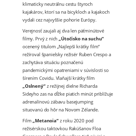
klimaticky neutrálnu cestu štyroch
kajakárov, ktorí sa na bicykloch a kajakoch
vydali cez najvyššie pohorie Európy.
Verejnosť zaujali aj dva len päťminútové
filmy. Prvý z nich
„Útočisko na suchu“
ocenený titulom „Najlepší krátky film“
režíroval španielsky režisér Ruben Crespo a
zachytáva situáciu poznačenú
pandemickými opatreniami v súvislosti so
šírením Covidu. Vlaňajší krátky film
„Oslnený“
z režijnej dielne Richarda
Sideyho zas na dĺžke piatich minút priblížuje
adrenalínovú zábavu basejumping
situovanú do hôr na Novom Zélande.
Film
„Metanoia“
z roku 2020 pod
režisérskou taktovkou Rakúšanov Floa