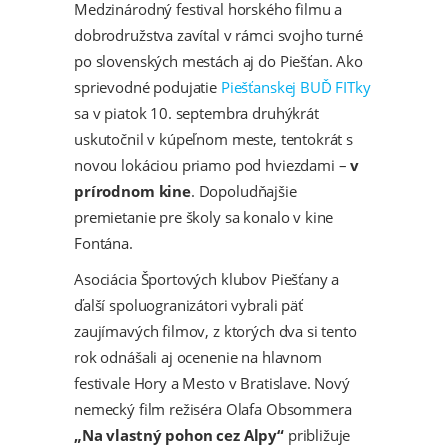
Medzinárodný festival horského filmu a
dobrodružstva zavítal v rámci svojho turné
po slovenských mestách aj do Piešťan. Ako
sprievodné podujatie
Piešťanskej BUĎ FITky
sa v piatok 10. septembra druhýkrát
uskutočnil v kúpeľnom meste, tentokrát s
novou lokáciou priamo pod hviezdami –
v
prírodnom kine
. Dopoludňajšie
premietanie pre školy sa konalo v kine
Fontána.
Asociácia Športových klubov Piešťany a
ďalší spoluogranizátori vybrali päť
zaujímavých filmov, z ktorých dva si tento
rok odnášali aj ocenenie na hlavnom
festivale Hory a Mesto v Bratislave. Nový
nemecký film režiséra Olafa Obsommera
„Na vlastný pohon cez Alpy“
približuje