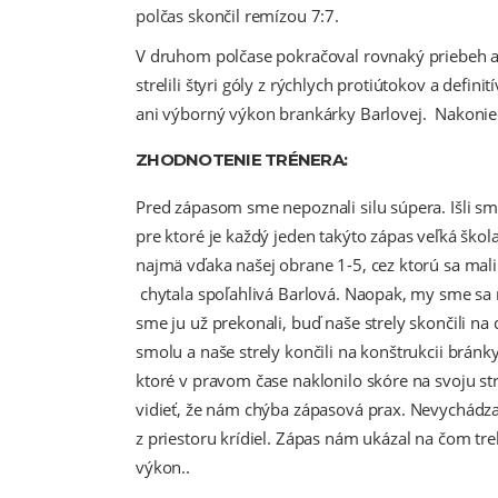
polčas skončil remízou 7:7.
V druhom polčase pokračoval rovnaký priebeh 
strelili štyri góly z rýchlych protiútokov a defi
ani výborný výkon brankárky Barlovej. Nakoni
ZHODNOTENIE TRÉNERA:
Pred zápasom sme nepoznali silu súpera. Išli s
pre ktoré je každý jeden takýto zápas veľká ško
najmä vďaka našej obrane 1-5, cez ktorú sa mal
chytala spoľahlivá Barlová. Naopak, my sme sa 
sme ju už prekonali, buď naše strely skončili n
smolu a naše strely končili na konštrukcii bránk
ktoré v pravom čase naklonilo skóre na svoju s
vidieť, že nám chýba zápasová prax. Nevychádzal
z priestoru krídiel. Zápas nám ukázal na čom tre
výkon..