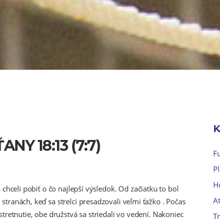
K
NY 18:13 (7:7)
F
P
H
chceli pobiť o čo najlepší výsledok. Od začiatku to bol
At
ranách, keď sa strelci presadzovali veľmi ťažko . Počas
tretnutie, obe družstvá sa striedali vo vedení. Nakoniec
Tr