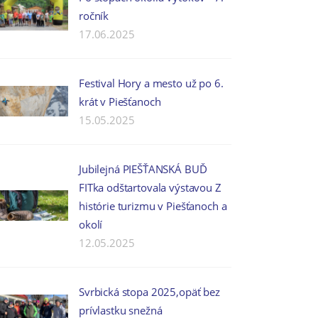
ročník
17.06.2025
Festival Hory a mesto už po 6.
krát v Piešťanoch
15.05.2025
Jubilejná PIEŠŤANSKÁ BUĎ
FITka odštartovala výstavou Z
histórie turizmu v Piešťanoch a
okolí
12.05.2025
Svrbická stopa 2025,opäť bez
prívlastku snežná