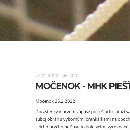
27.02.2022
7007
MOČENOK - MHK PIEŠŤA
Močenok 26.2.2022
Dorastenky v prvom zápase po reštarte súťaží sa 
súboj obrán s výbornými brankárkami na oboch st
celého prvého polčasu to bolo veľmi vyrovnané s