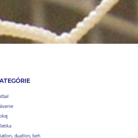
ATEGÓRIE
utbal
lávanie
okej
letika
iatlon, duatlon, beh