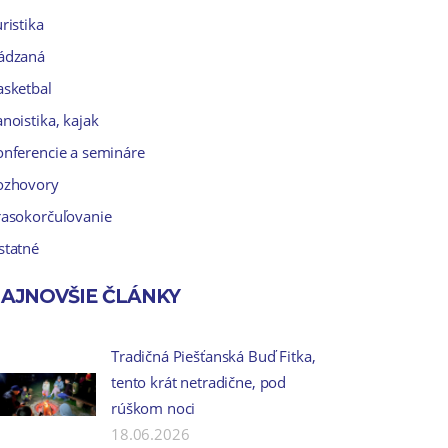
ristika
ádzaná
asketbal
noistika, kajak
onferencie a semináre
ozhovory
rasokorčuľovanie
statné
AJNOVŠIE ČLÁNKY
Tradičná Piešťanská Buď Fitka,
tento krát netradične, pod
rúškom noci
18.06.2026