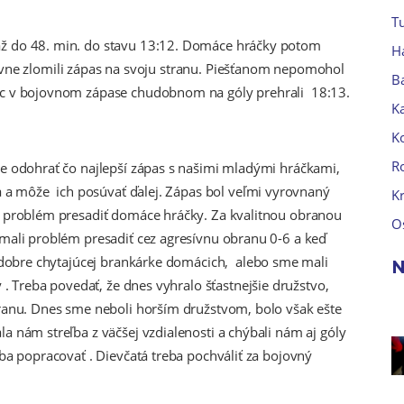
Tu
až do 48. min. do stavu 13:12. Domáce hráčky potom
H
nitívne zlomili zápas na svoju stranu. Piešťanom nepomohol
B
ec v bojovnom zápase chudobnom na góly prehrali 18:13.
Ka
K
R
me odohrať čo najlepší zápas s našimi mladými hráčkami,
la a môže ich posúvať ďalej. Zápas bol veľmi vyrovnaný
K
i problém presadiť domáce hráčky. Za kvalitnou obranou
O
mali problém presadiť cez agresívnu obranu 0-6 a keď
a dobre chytajúcej brankárke domácich, alebo sme mali
N
y . Treba povedať, že dnes vyhralo šťastnejšie družstvo,
tranu. Dnes sme neboli horším družstvom, bolo však ešte
a nám streľba z väčšej vzdialenosti a chýbali nám aj góly
ba popracovať . Dievčatá treba pochváliť za bojovný