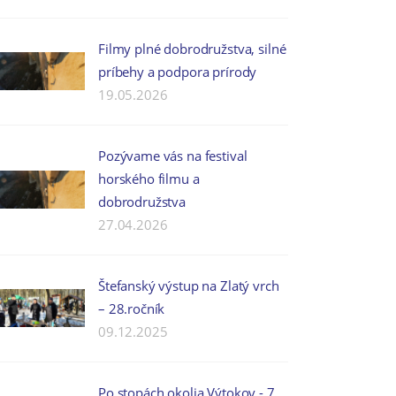
Filmy plné dobrodružstva, silné
príbehy a podpora prírody
19.05.2026
Pozývame vás na festival
horského filmu a
dobrodružstva
27.04.2026
Štefanský výstup na Zlatý vrch
– 28.ročník
09.12.2025
Po stopách okolia Výtokov - 7.