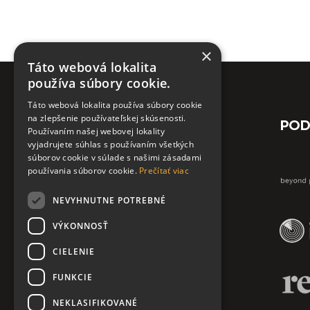
×
Táto webová lokalita
používa súbory cookie.
Táto webová lokalita používa súbory cookie
na zlepšenie používateľskej skúsenosti.
POD
Používaním našej webovej lokality
vyjadrujete súhlas s používaním všetkých
súborov cookie v súlade s našimi zásadami
Kontaktovať nás môžete:
používania súborov cookie.
Prečítať viac
NEVYHNUTNE POTREBNÉ
info@askpn.sk
+421 911 486 484
VÝKONNOSŤ
CIELENIE
FUNKCIE
NEKLASIFIKOVANÉ