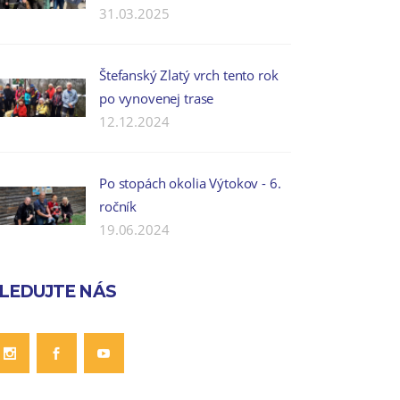
31.03.2025
Štefanský Zlatý vrch tento rok
po vynovenej trase
12.12.2024
Po stopách okolia Výtokov - 6.
ročník
19.06.2024
LEDUJTE NÁS