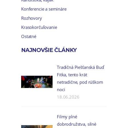
Konferencie a semináre
Rozhovory
Krasokorčuľovanie
Ostatné
NAJNOVŠIE ČLÁNKY
Tradičná Piešťanská Buď
Fitka, tento krát
netradične, pod rúškom
noci
18.06.2026
Filmy plné
dobrodružstva, silné