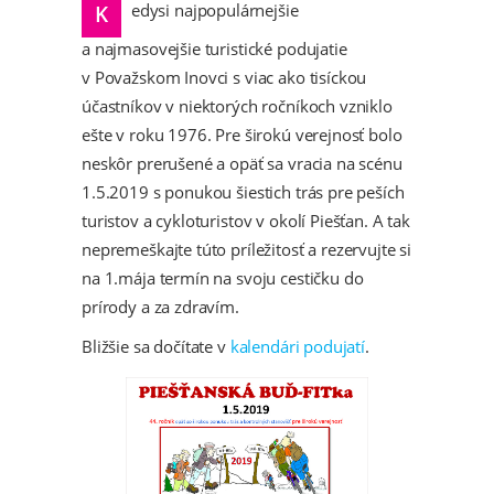
Kedysi najpopulárnejšie
a najmasovejšie turistické podujatie
v Považskom Inovci s viac ako tisíckou
účastníkov v niektorých ročníkoch vzniklo
ešte v roku 1976. Pre širokú verejnosť bolo
neskôr prerušené a opäť sa vracia na scénu
1.5.2019 s ponukou šiestich trás pre peších
turistov a cykloturistov v okolí Piešťan. A tak
nepremeškajte túto príležitosť a rezervujte si
na 1.mája termín na svoju cestičku do
prírody a za zdravím.
Bližšie sa dočítate v
kalendári podujatí
.