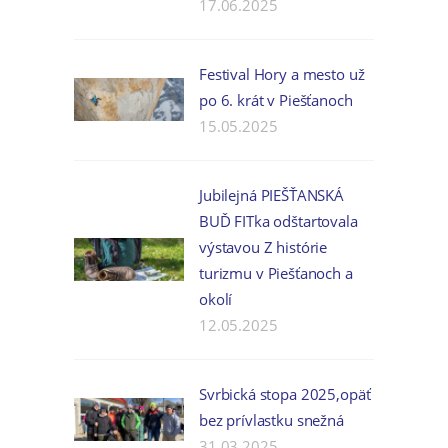
17.06.2025
Festival Hory a mesto už
po 6. krát v Piešťanoch
15.05.2025
Jubilejná PIEŠŤANSKÁ
BUĎ FITka odštartovala
výstavou Z histórie
turizmu v Piešťanoch a
okolí
12.05.2025
Svrbická stopa 2025,opäť
bez prívlastku snežná
31.03.2025