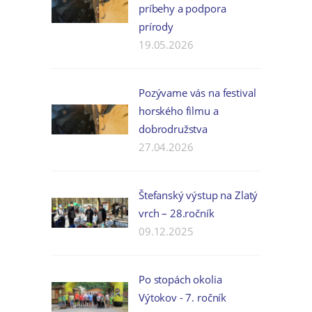
príbehy a podpora
prírody
19.05.2026
Pozývame vás na festival
horského filmu a
dobrodružstva
27.04.2026
Štefanský výstup na Zlatý
vrch – 28.ročník
09.12.2025
Po stopách okolia
Výtokov - 7. ročník