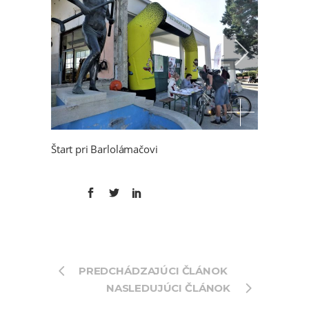
Štart pri Barlolámačovi
PREDCHÁDZAJÚCI ČLÁNOK
NASLEDUJÚCI ČLÁNOK