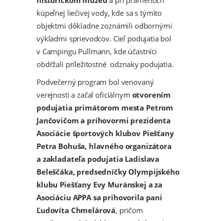
historickom múzeu
a pri prameňoch
kúpeľnej liečivej vody, kde sa s týmito
objektmi dôkladne zoznámili odbornými
výkladmi sprievodcov. Cieľ podujatia bol
v Campingu Pullmann, kde účastníci
obdŕžali príležitostné odznaky podujatia.
Podvečerný program bol venovaný
verejnosti a začal oficiálnym
otvorením
podujatia primátorom mesta Petrom
Jančovičom a príhovormi prezidenta
Asociácie športových klubov Piešťany
Petra Bohuša, hlavného organizátora
a zakladateľa podujatia Ladislava
Beleščáka, predsedníčky Olympijského
klubu Piešťany Evy Muránskej a za
Asociáciu APPA sa prihovorila pani
Ľudovíta Chmelárová
, pričom