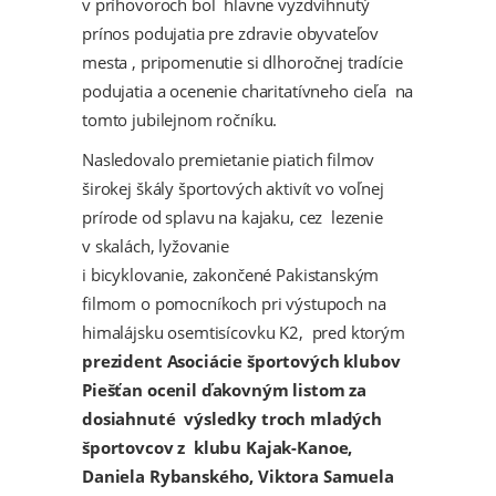
v príhovoroch bol hlavne vyzdvihnutý
prínos podujatia pre zdravie obyvateľov
mesta , pripomenutie si dlhoročnej tradície
podujatia a ocenenie charitatívneho cieľa na
tomto jubilejnom ročníku.
Nasledovalo premietanie piatich filmov
širokej škály športových aktivít vo voľnej
prírode od splavu na kajaku, cez lezenie
v skalách, lyžovanie
i bicyklovanie, zakončené Pakistanským
filmom o pomocníkoch pri výstupoch na
himalájsku osemtisícovku K2, pred ktorým
prezident Asociácie športových klubov
Piešťan ocenil ďakovným listom za
dosiahnuté výsledky troch mladých
športovcov z klubu Kajak-Kanoe,
Daniela Rybanského, Viktora Samuela