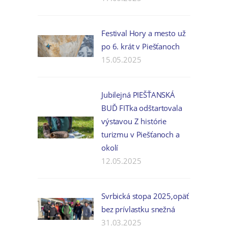
Festival Hory a mesto už
po 6. krát v Piešťanoch
15.05.2025
Jubilejná PIEŠŤANSKÁ
BUĎ FITka odštartovala
výstavou Z histórie
turizmu v Piešťanoch a
okolí
12.05.2025
Svrbická stopa 2025,opäť
bez prívlastku snežná
31.03.2025