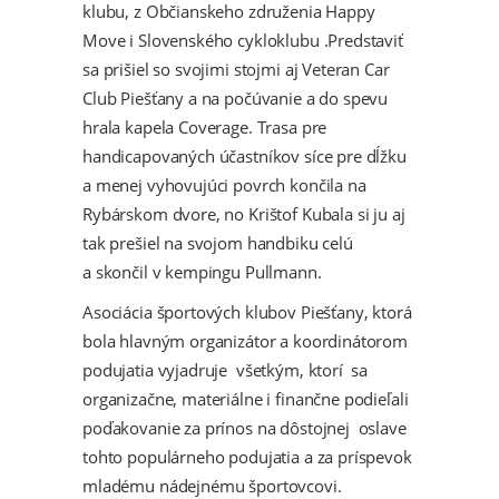
klubu, z Občianskeho združenia Happy
Move i Slovenského cykloklubu .Predstaviť
sa prišiel so svojimi stojmi aj Veteran Car
Club Piešťany a na počúvanie a do spevu
hrala kapela Coverage. Trasa pre
handicapovaných účastníkov síce pre dĺžku
a menej vyhovujúci povrch končila na
Rybárskom dvore, no Krištof Kubala si ju aj
tak prešiel na svojom handbiku celú
a skončil v kempingu Pullmann.
Asociácia športových klubov Piešťany, ktorá
bola hlavným organizátor a koordinátorom
podujatia vyjadruje všetkým, ktorí sa
organizačne, materiálne i finančne podieľali
poďakovanie za prínos na dôstojnej oslave
tohto populárneho podujatia a za príspevok
mladému nádejnému športovcovi.