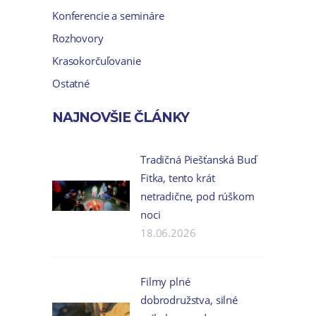
Konferencie a semináre
Rozhovory
Krasokorčuľovanie
Ostatné
NAJNOVŠIE ČLÁNKY
Tradičná Piešťanská Buď
Fitka, tento krát
netradične, pod rúškom
noci
18.06.2026
Filmy plné
dobrodružstva, silné