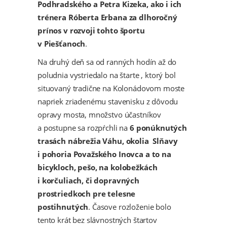
Podhradského a Petra Kizeka, ako i ich
trénera Róberta Erbana za dlhoročný
prínos v rozvoji tohto športu
v Piešťanoch
.
Na druhý deň sa od ranných hodín až do
poludnia vystriedalo na štarte , ktorý bol
situovaný tradične na Kolonádovom moste
napriek zriadenému stavenisku z dôvodu
opravy mosta, množstvo účastníkov
a postupne sa rozpŕchli na
6 ponúknutých
trasách nábrežia Váhu, okolia Slňavy
i pohoria Považského Inovca a to na
bicykloch, pešo, na kolobežkách
i korčuliach, či dopravných
prostriedkoch pre telesne
postihnutých
. Časove rozloženie bolo
tento krát bez slávnostných štartov