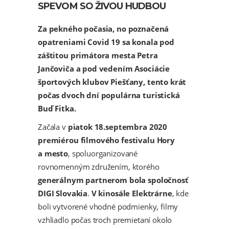
SPEVOM SO ŽIVOU HUDBOU
Za pekného počasia, no poznačená
opatreniami Covid 19 sa konala pod
záštitou primátora mesta Petra
Jančoviča a pod vedením Asociácie
športových klubov Piešťany, tento krát
počas dvoch dní populárna turistická
Buď Fitka.
Začala v
piatok 18.septembra 2020
premiérou filmového festivalu Hory
a mesto
, spoluorganizované
rovnomenným združením, ktorého
generálnym partnerom bola spoločnosť
DIGI Slovakia
.
V kinosále Elektrárne
, kde
boli vytvorené vhodné podmienky, filmy
vzhliadlo počas troch premietaní okolo