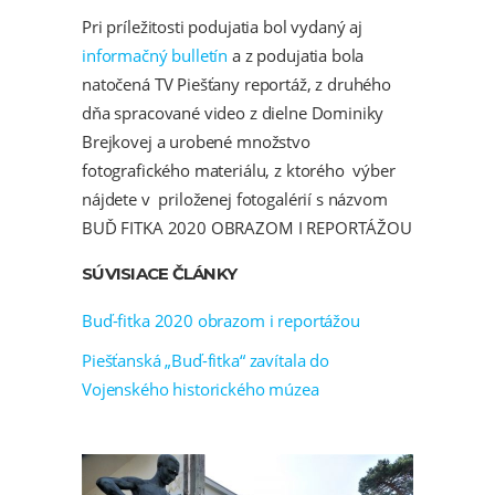
Pri príležitosti podujatia bol vydaný aj
informačný bulletín
a z podujatia bola
natočená TV Piešťany reportáž, z druhého
dňa spracované video z dielne Dominiky
Brejkovej a urobené množstvo
fotografického materiálu, z ktorého výber
nájdete v priloženej fotogalérií s názvom
BUĎ FITKA 2020 OBRAZOM I REPORTÁŽOU
SÚVISIACE ČLÁNKY
Buď-fitka 2020 obrazom i reportážou
Piešťanská „Buď-fitka“ zavítala do
Vojenského historického múzea