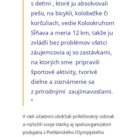
s deťmi , ktoré ju absolvovali
pešo, na bicykli, kolobežke či
korčuliach, vedie Kolookruhom
Sĺňava a meria 12 km, takže ju
zvládli bez problémov všetci
záujemcovia aj so zastávkami,
na ktorých sme pripravili
športové aktivity, tvorivé
dielne a zoznámenie sa
z prírodnými zaujímavosťami.
V cieli účastníci obdŕžali príležitostný odznak
a rozložili svoje stánky aj spoluorganizátori
podujatia z Piešťanského Olympijského