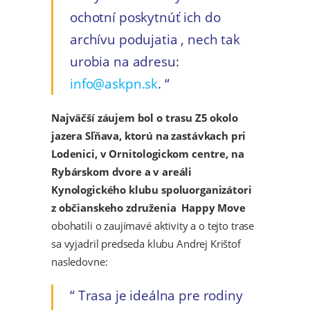
ochotní poskytnúť ich do
archívu podujatia , nech tak
urobia na adresu:
info@askpn.sk
.
Najväčší záujem bol o trasu Z5 okolo
jazera Sľňava, ktorú na zastávkach pri
Lodenici, v Ornitologickom centre, na
Rybárskom dvore a v areáli
Kynologického klubu spoluorganizátori
z občianskeho združenia Happy Move
obohatili o zaujímavé aktivity a o tejto trase
sa vyjadril predseda klubu Andrej Krištof
nasledovne:
Trasa je ideálna pre rodiny