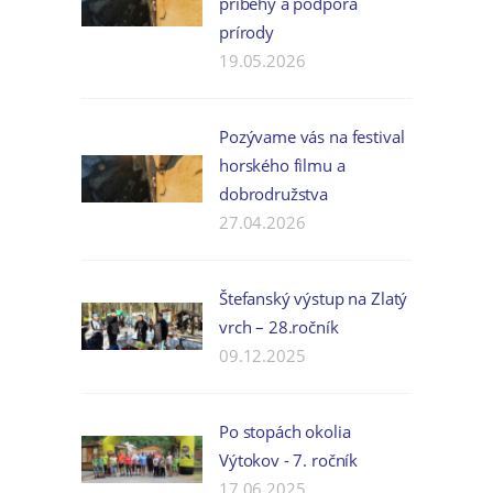
príbehy a podpora
prírody
19.05.2026
Pozývame vás na festival
horského filmu a
dobrodružstva
27.04.2026
Štefanský výstup na Zlatý
vrch – 28.ročník
09.12.2025
Po stopách okolia
Výtokov - 7. ročník
17.06.2025