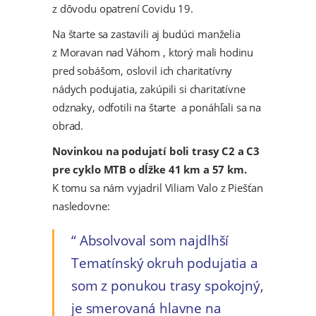
z dôvodu opatrení Covidu 19.
Na štarte sa zastavili aj budúci manželia
z Moravan nad Váhom , ktorý mali hodinu
pred sobášom, oslovil ich charitatívny
nádych podujatia, zakúpili si charitatívne
odznaky, odfotili na štarte a ponáhľali sa na
obrad.
Novinkou na podujatí boli trasy C2 a C3
pre cyklo MTB o dĺžke 41 km a 57 km.
K tomu sa nám vyjadril Viliam Valo z Piešťan
nasledovne:
Absolvoval som najdlhší
Tematínský okruh podujatia a
som z ponukou trasy spokojný,
je smerovaná hlavne na