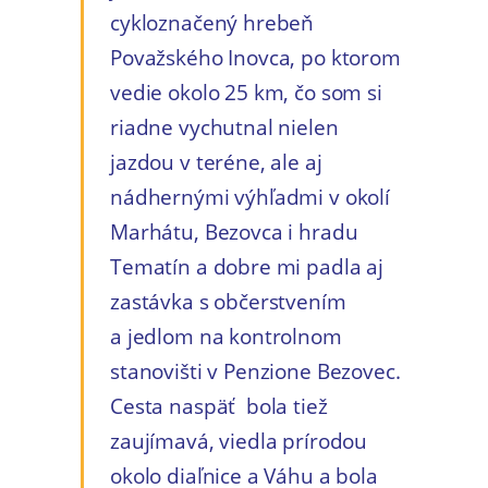
cykloznačený hrebeň
Považského Inovca, po ktorom
vedie okolo 25 km, čo som si
riadne vychutnal nielen
jazdou v teréne, ale aj
nádhernými výhľadmi v okolí
Marhátu, Bezovca i hradu
Tematín a dobre mi padla aj
zastávka s občerstvením
a jedlom na kontrolnom
stanovišti v Penzione Bezovec.
Cesta naspäť bola tiež
zaujímavá, viedla prírodou
okolo diaľnice a Váhu a bola