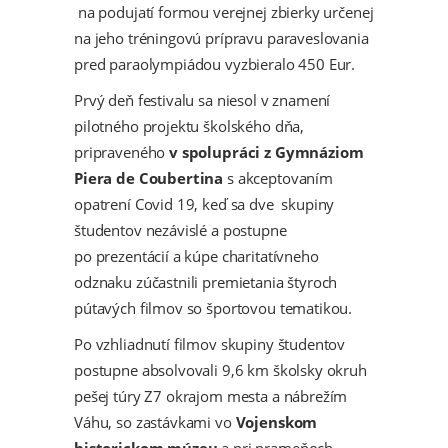
na podujatí formou verejnej zbierky určenej
na jeho tréningovú prípravu paraveslovania
pred paraolympiádou vyzbieralo 450 Eur.
Prvý deň festivalu sa niesol v znamení
pilotného projektu školského dňa,
pripraveného
v spolupráci z Gymnáziom
Piera de Coubertina
s akceptovaním
opatrení Covid 19, keď sa dve skupiny
študentov nezávislé a postupne
po prezentácií a kúpe charitatívneho
odznaku zúčastnili premietania štyroch
pútavých filmov so športovou tematikou.
Po vzhliadnutí filmov skupiny študentov
postupne absolvovali 9,6 km školsky okruh
pešej túry Z7 okrajom mesta a nábrežím
Váhu, so zastávkami vo
Vojenskom