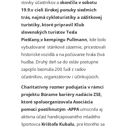
stovky účastníkov a
skončila v sobotu
19.9.v cieli širokej ponuky siedmich
trás, najmä cykloturistiky a zážitkovej
turistiky, ktoré pripravil Klub
slovenských turistov Tesla
Piešťany,v kempingu Pullmann
, kde bolo
vybudované stánkové zázemie, pricestovali
historické vozidlá a na počúvanie hrala živá
hudba. Druhý deň sa do osláv postupne
zapojilo bezmála 200 ľudí z radov
účastníkov, organizátorov i účinkujúcich.
Charitatívny rozmer podujatia v rámci
projektu Búrame bariéry nadácie ZSE,
ktoré spoluorganizovala Asociácia
pomoci postihnutým -APPA
umocnila aj
aktívna účasť handicapovaného mladého
športovca
Krištofa Kubalu
, pre ktorého sa